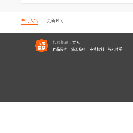
热门人气
更新时间
投稿邮箱：
暂无
作品要求
漫画签约
审核机制
福利体系