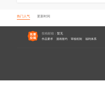
热门人气
更新时间
投稿邮箱：
暂无
作品要求
漫画签约
审核机制
福利体系