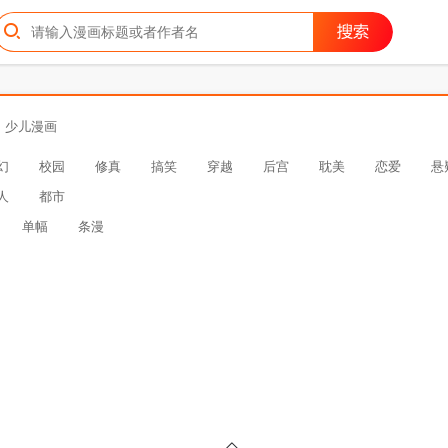
少儿漫画
幻
校园
修真
搞笑
穿越
后宫
耽美
恋爱
悬
人
都市
单幅
条漫
