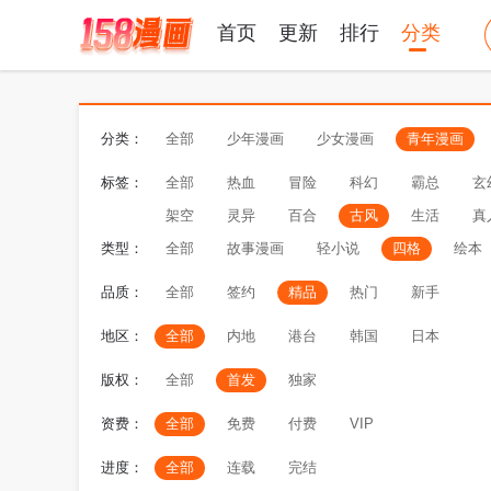
首页
更新
排行
分类
分类：
全部
少年漫画
少女漫画
青年漫画
标签：
全部
热血
冒险
科幻
霸总
玄
架空
灵异
百合
古风
生活
真
类型：
全部
故事漫画
轻小说
四格
绘本
品质：
全部
签约
精品
热门
新手
地区：
全部
内地
港台
韩国
日本
版权：
全部
首发
独家
资费：
全部
免费
付费
VIP
进度：
全部
连载
完结