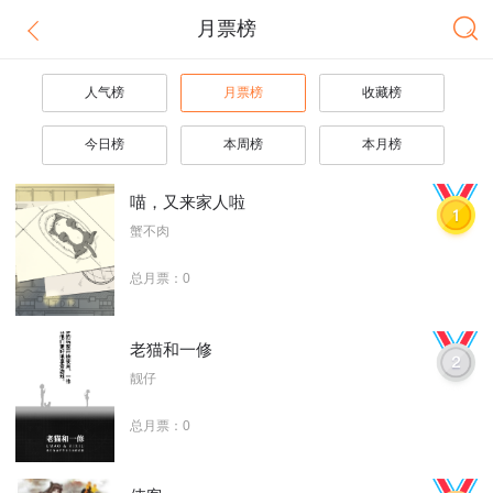
月票榜
人气榜
月票榜
收藏榜
今日榜
本周榜
本月榜
喵，又来家人啦
蟹不肉
总月票：0
老猫和一修
靓仔
总月票：0