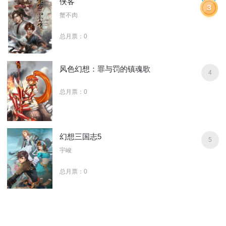
侠客
蟹不肉
总月票：0
风色幻想：罪与罚的镇魂歌
4
总月票：0
幻想三国志5
5
宇峻
总月票：0