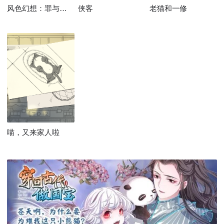
风色幻想：罪与罚的镇魂歌
侠客
老猫和一修
喵，又来家人啦