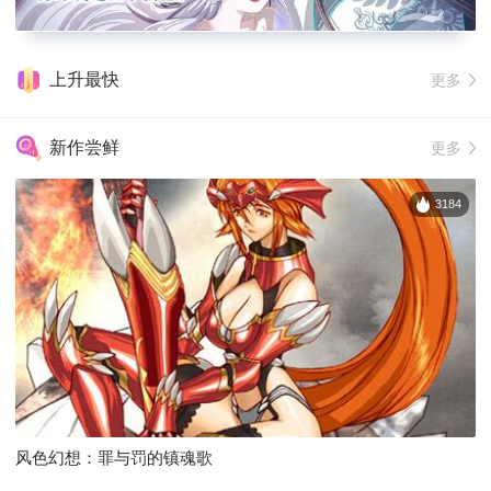
上升最快
更多
新作尝鲜
更多
3184
风色幻想：罪与罚的镇魂歌