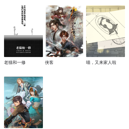
老猫和一修
侠客
喵，又来家人啦