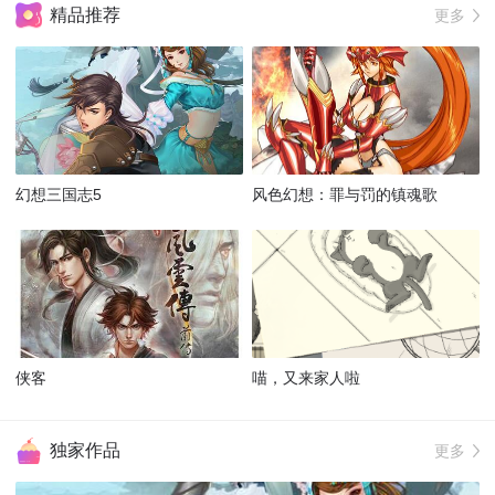
精品推荐
更多
幻想三国志5
风色幻想：罪与罚的镇魂歌
侠客
喵，又来家人啦
独家作品
更多