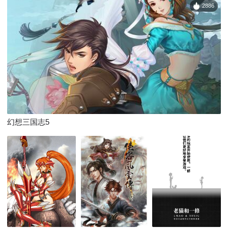
2886
幻想三国志5