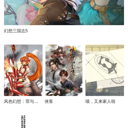
幻想三国志5
风色幻想：罪与罚的镇魂歌
侠客
喵，又来家人啦